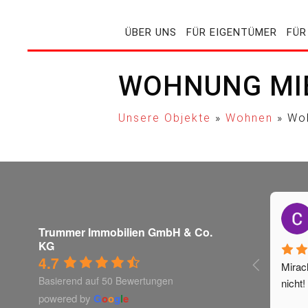
ÜBER UNS
FÜR EIGENTÜMER
FÜR
WOHNUNG MI
Unsere Objekte
»
Wohnen
»
Wo
Trummer Immobilien GmbH & Co.
KG
4.7
Mirac
Basierend auf 50 Bewertungen
nicht!
powered by
G
o
o
g
l
e