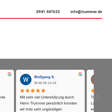
0941 447633
info@trummer.de
Wolfgang S.
V. B
09:48 09 Jul 24
18:0
nte 
Mit sehr viel Unterstützung durch 
Trummer Immo
Herrn Trummer persönlich konnten 
Logistikimmob
wir trotz sehr ungünstigen 
erfolgreich v